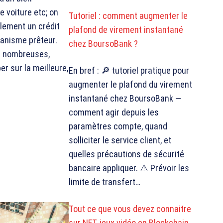
e voiture etc; on
Tutoriel : comment augmenter le
alement un crédit
plafond de virement instantané
ganisme prêteur.
chez BoursoBank ?
t nombreuses,
r sur la meilleure,
En bref : 🔎 tutoriel pratique pour
augmenter le plafond du virement
instantané chez BoursoBank —
comment agir depuis les
paramètres compte, quand
solliciter le service client, et
quelles précautions de sécurité
bancaire appliquer. ⚠️ Prévoir les
limite de transfert…
Tout ce que vous devez connaitre
sur NFT, jeux vidéo en Blockchain