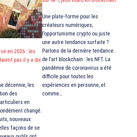
Une plate-forme pour les
créateurs numériques,
l’opportunisme crypto ou juste
une autre tendance surfaite ?
Parlons de la dernière tendance
rse en 2026 : les
de l’art blockchain : les NFT. La
taient pas il y a dix
pandémie de coronavirus a été
difficile pour toutes les
expériences en personne, et
ne décennie, les
comme…
ition des
articuliers en
fondément changé.
its, nouveaux
elles façons de se
veaux outils ont