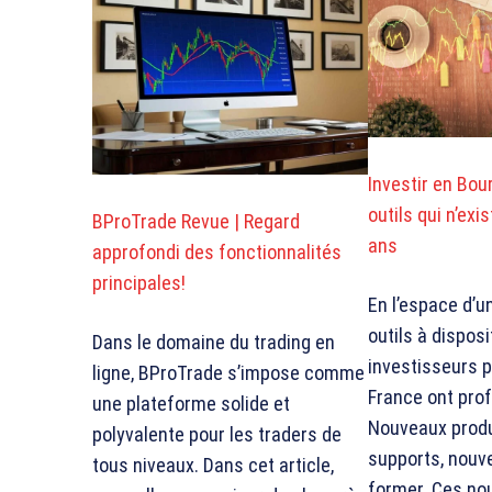
Investir en Bou
outils qui n’exis
BProTrade Revue | Regard
ans
approfondi des fonctionnalités
principales!
En l’espace d’u
outils à dispos
Dans le domaine du trading en
investisseurs p
ligne, BProTrade s’impose comme
France ont pro
une plateforme solide et
Nouveaux produ
polyvalente pour les traders de
supports, nouv
tous niveaux. Dans cet article,
former. Ces nou