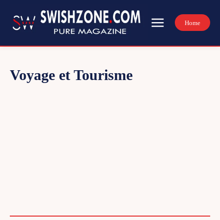
Home
Voyage et Tourisme
ACTIVITÉS - LOISIRS - SPORT
ACTUALITÉS LOCALES ET NATIONALES
APPS – LOGICIELS - ACTUS GEEK
APPS – SOFTWARE – GEEK NEWS
ART - CULTURE
ARTISANAT - SERVICE AUX PARTICULIERS
BIEN-ETRE ET SOIN
BUSINESS - COMPANY
CASINO - POKER - SPORTS BETTING
CONSOMMATION - SHOPPING